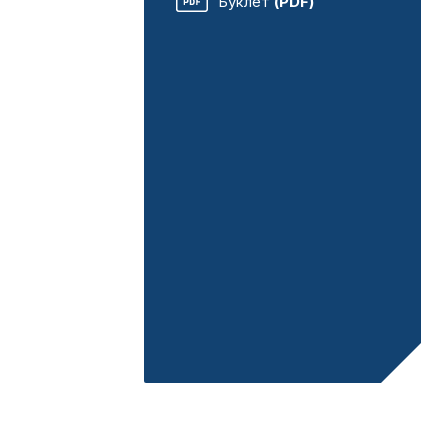
Буклет
(PDF)