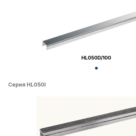
HL050D/100
Серия HL050I