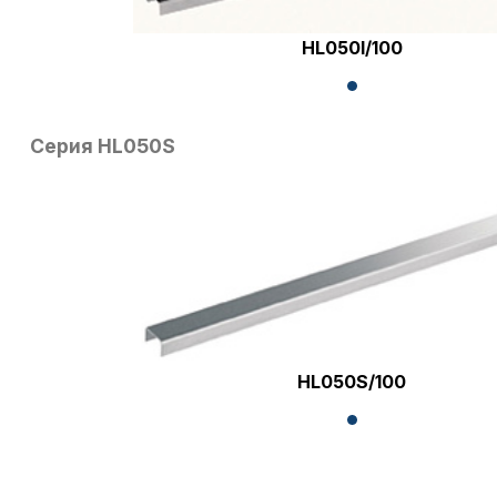
HL050I/100
Серия HL050S
HL050S/100