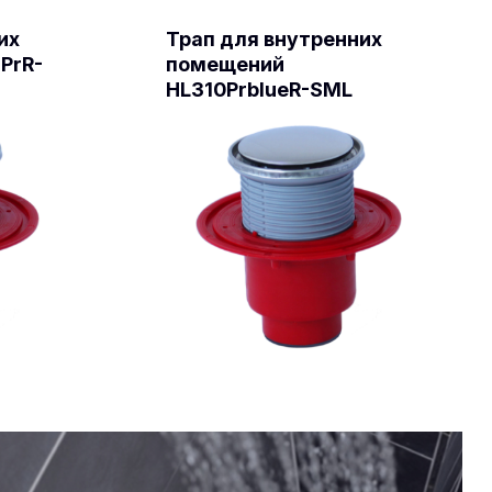
их
Трап для внутренних
PrR-
помещений
HL310PrblueR-SML