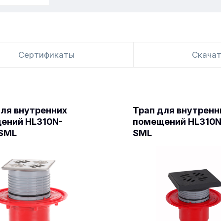
Сертификаты
Скача
для внутренних
Трап для внутренн
ений HL310N-
помещений HL310
SML
SML