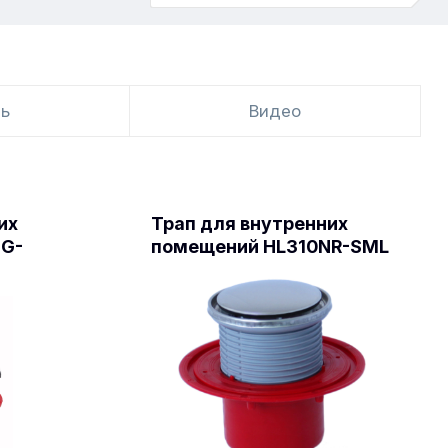
ть
Видео
их
Трап для внутренних
NG-
помещений HL310NR-SML