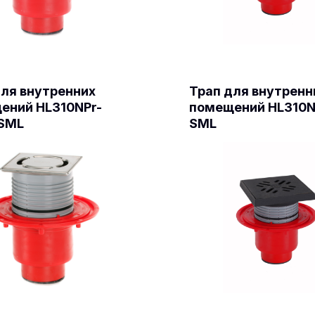
для внутренних
Трап для внутренн
ений HL310NPr-
помещений HL310N
SML
SML