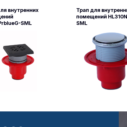
для внутренних
Трап для внутренн
ений
помещений HL310N
PrblueG-SML
SML