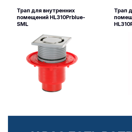
Трап для внутренних
Трап 
помещений HL310Prblue-
помещ
SML
HL310