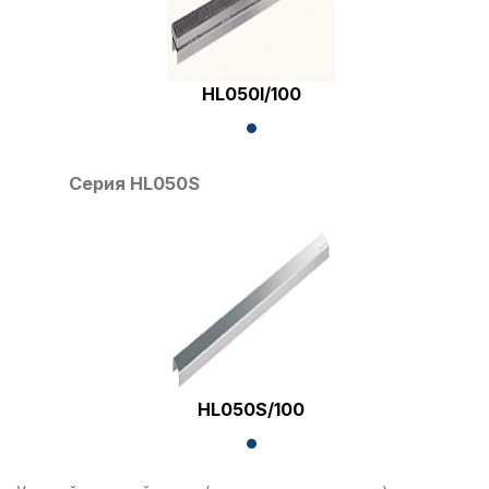
HL050I/100
Серия HL050S
HL050S/100