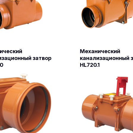
ический
Механический
изационный затвор
канализационный 
.0
HL720.1