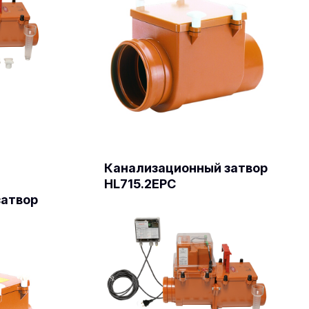
Канализационный затвор
HL715.2EPC
затвор