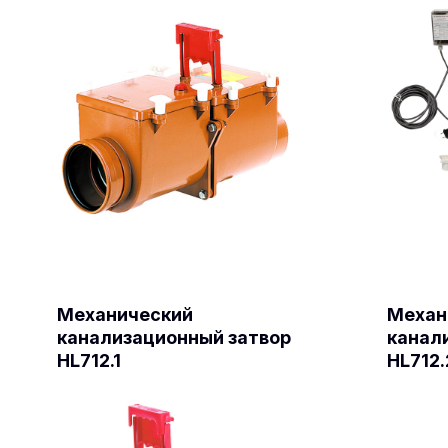
Механический
Механ
канализационный затвор
канал
HL712.1
HL712.