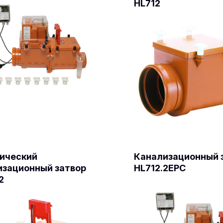
HL712
ический
Канализационный 
изационный затвор
HL712.2EPC
2