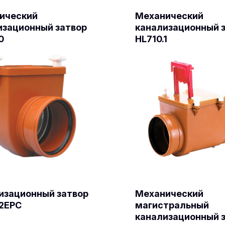
ический
Механический
изационный затвор
канализационный 
0
HL710.1
изационный затвор
Механический
.2EPC
магистральный
канализационный 