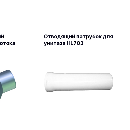
ый
Отводящий патрубок для
потока
унитаза HL703