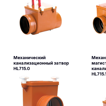
Механический
Механ
канализационный затвор
магис
HL715.0
канал
HL715.