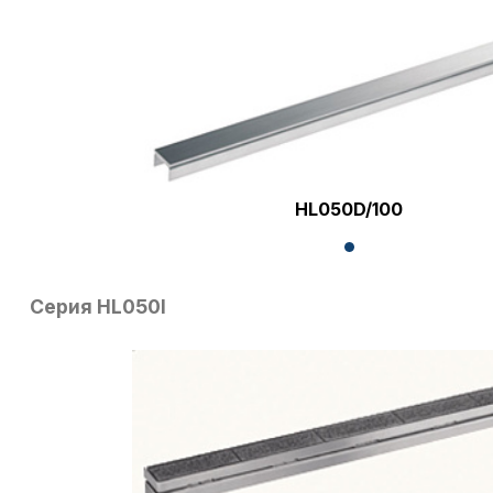
HL050D/100
Серия HL050I