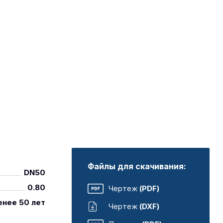
Файлы для скачивания:
DN50
0.80
Чертеж
(PDF)
енее 50 лет
Чертеж
(DXF)