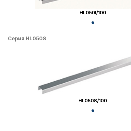
HL050I/100
Серия HL050S
HL050S/100