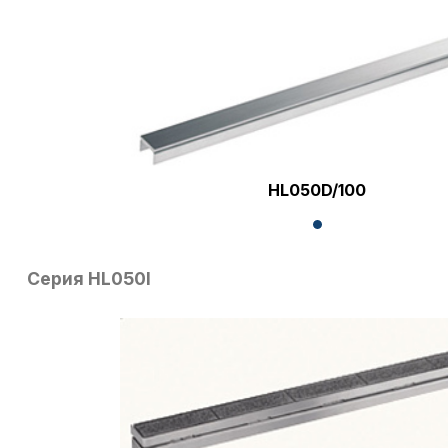
HL050D/100
Серия HL050I