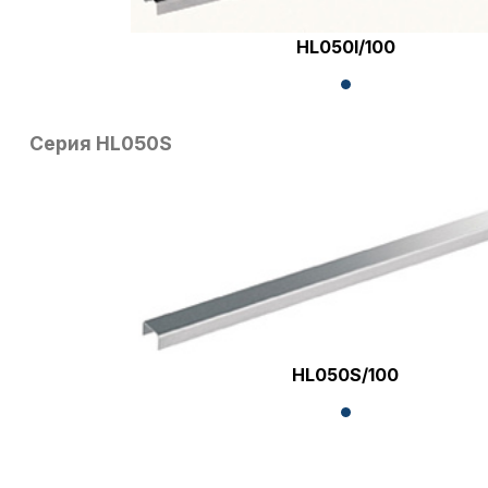
HL050I/100
Серия HL050S
HL050S/100