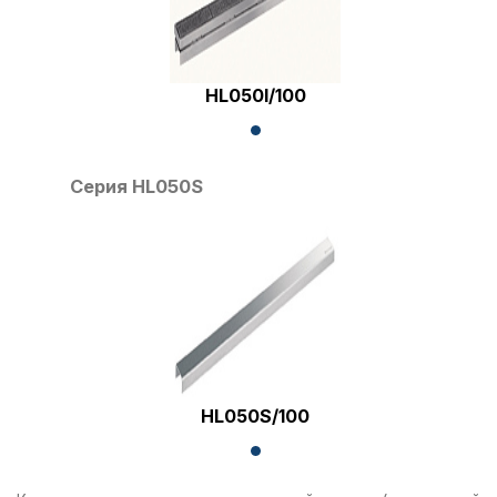
HL050I/100
Серия HL050S
HL050S/100