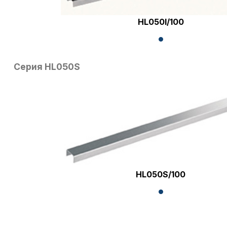
HL050I/100
Серия HL050S
HL050S/100