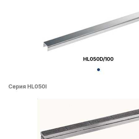
HL050D/100
Серия HL050I