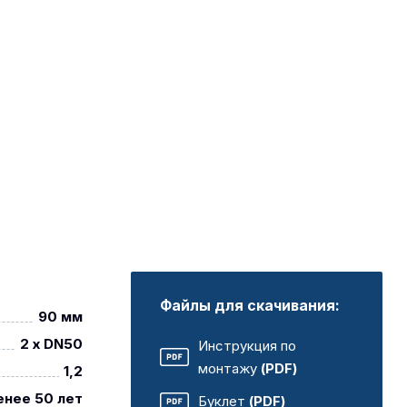
Файлы для скачивания:
90 мм
2 x DN50
Инструкция по
монтажу
(PDF)
1,2
енее 50 лет
Буклет
(PDF)