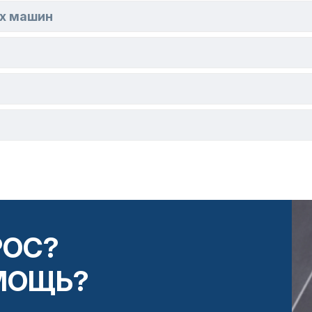
ых машин
РОС?
МОЩЬ?