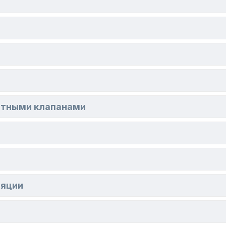
ратными клапанами
ляции