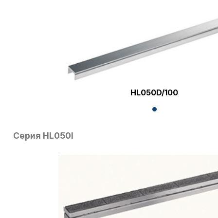
HL050D/100
Серия HL050I