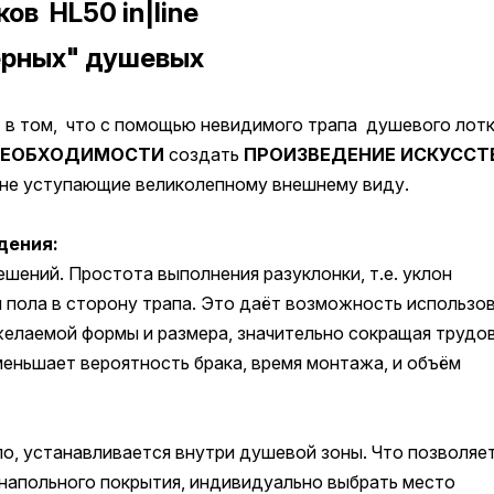
ов HL50 in|line
ерных" душевых
 в том, что с помощью невидимого трапа душевого лот
НЕОБХОДИМОСТИ
создать
ПРОИЗВЕДЕНИЕ ИСКУССТ
м не уступающие великолепному внешнему виду.
дения:
шений. Простота выполнения разуклонки, т.е. уклон
 пола в сторону трапа. Это даёт возможность использо
елаемой формы и размера, значительно сокращая трудо
меньшает вероятность брака, время монтажа, и объём
ло, устанавливается внутри душевой зоны. Что позволяет
 напольного покрытия, индивидуально выбрать место