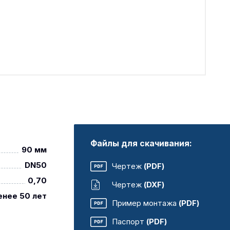
Файлы для скачивания:
90 мм
DN50
Чертеж
(PDF)
0,70
Чертеж
(DXF)
енее 50 лет
Пример монтажа
(PDF)
Паспорт
(PDF)