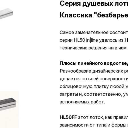
Серия душевых лотк
Классика "безбарь
Самое замечательное состоит
серии HL50 in|line удалось из
технические решения ни в чё
Плюсы линейного водоотве
Разнообразие дизайнерских ре
делается по всей поверхности
облицовочную плитку любой ж
затраты и, соответственно, у
выполняемых работ.
HL50FF
этот лоток, как прави
зависимости от типа и формы