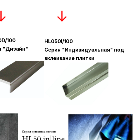
↓ ↓
0D/100
HL050I/100
я "Дизайн"
Серия "Индивидуальная" под
вклеивание плитки