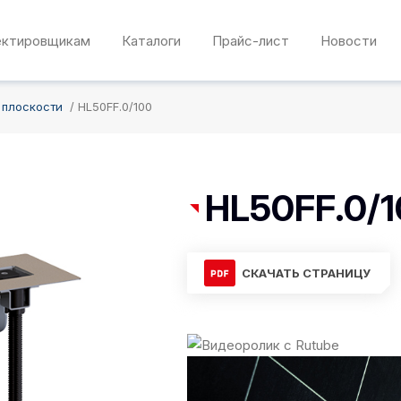
ектировщикам
Каталоги
Прайс-лист
Новости
 плоскости
HL50FF.0/100
HL50FF.0/
СКАЧАТЬ СТРАНИЦУ