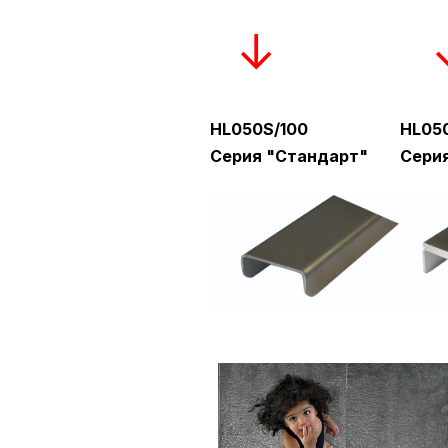
↓ 
HL050S/100
HL05
Серия "Стандарт"
Сери