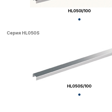
HL050I/100
Серия HL050S
HL050S/100