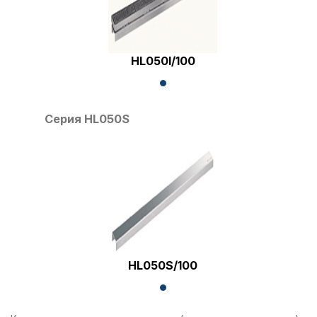
HL050I/100
Серия HL050S
HL050S/100