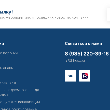
ылку!
ших мероприятиях и последних новостях компании!
ия
Связаться с нами
е воронки
8 (985) 220-39-16
la@hlrus.com
клапаны
 клапаны
для подземного ввода
одов
ющие для канализации
льное оборудование