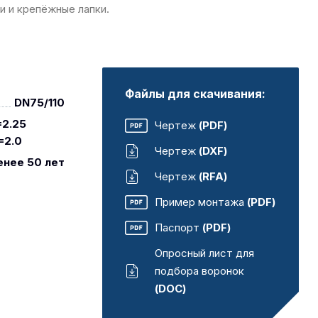
и и крепёжные лапки.
Файлы для скачивания:
DN75/110
2.25
Чертеж
(PDF)
=2.0
Чертеж
(DXF)
енее 50 лет
Чертеж
(RFA)
Пример монтажа
(PDF)
Паспорт
(PDF)
Опросный лист для
подбора воронок
(DOC)