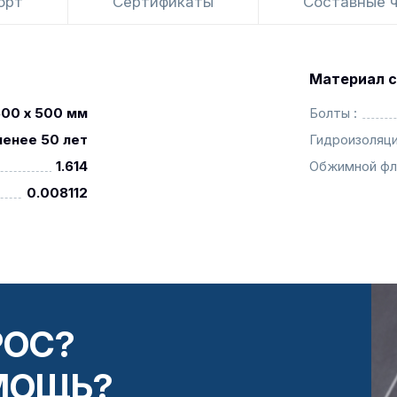
орт
Сертификаты
Составные 
Материал с
500 x 500 мм
Болты :
менее 50 лет
Гидроизоляци
1.614
Обжимной фл
0.008112
РОС?
МОЩЬ?