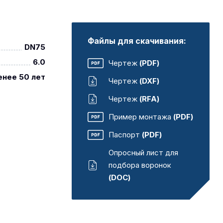
Файлы для скачивания:
DN75
6.0
Чертеж
(PDF)
енее 50 лет
Чертеж
(DXF)
Чертеж
(RFA)
Пример монтажа
(PDF)
Паспорт
(PDF)
Опросный лист для
подбора воронок
(DOC)