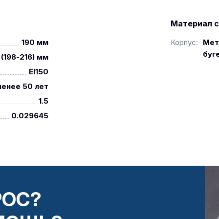
Материал с
190 мм
Корпус:
Мет
буг
(198-216) мм
EI150
менее 50 лет
1.5
0.029645
РОС?