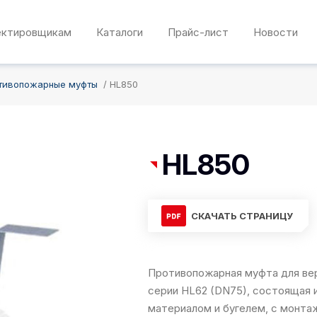
ектировщикам
Каталоги
Прайс-лист
Новости
тивопожарные муфты
HL850
HL850
СКАЧАТЬ СТРАНИЦУ
Противопожарная муфта для вер
серии HL62 (DN75), состоящая 
материалом и бугелем, с монтаж