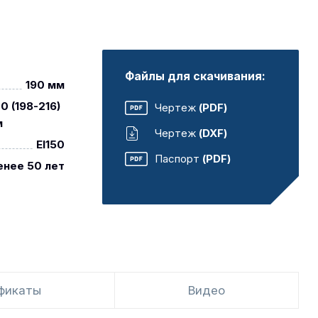
Файлы для скачивания:
190 мм
0 (198-216)
Чертеж
(PDF)
м
Чертеж
(DXF)
EI150
Паспорт
(PDF)
енее 50 лет
фикаты
Видео