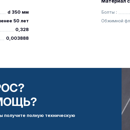
Материал с
d 350 мм
Болты :
менее 50 лет
Обжимной фл
0,328
0,003888
РОС?
МОЩЬ?
ы получите полную техническую