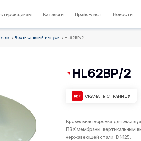
ектировщикам
Каталоги
Прайс-лист
Новости
овель
Вертикальный выпуск
HL62BP/2
HL62BP/2
СКАЧАТЬ СТРАНИЦУ
Кровельная воронка для эксплу
ПВХ мембраны, вертикальным вы
нержавеющей стали, DN125.