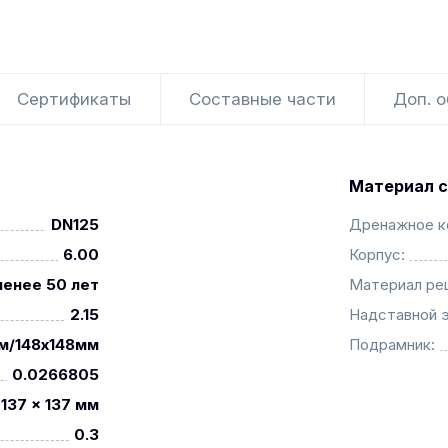
Сертификаты
Составные части
Доп. 
Материал с
DN125
Дренажное к
6.00
Корпус:
менее 50 лет
Материал ре
2.15
Надставной 
м/148x148мм
Подрамник:
0.0266805
137 x 137 мм
0.3