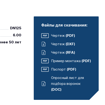
Файлы для скачивания:
DN125
6.00
Чертеж
(PDF)
енее 50 лет
Чертеж
(DXF)
Чертеж
(RFA)
Пример монтажа
(PDF)
Паспорт
(PDF)
Опросный лист для
подбора воронок
(DOC)