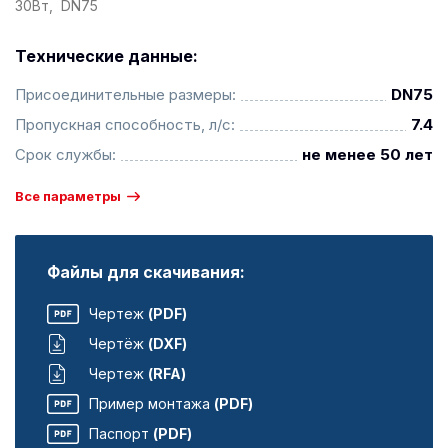
30Вт, DN75
Технические данные:
Присоединительные размеры:
DN75
Пропускная способность, л/с:
7.4
Срок службы:
не менее 50 лет
Все параметры
Файлы для скачивания:
Чертеж
(PDF)
Чертёж
(DXF)
Чертеж
(RFA)
Пример монтажа
(PDF)
Паспорт
(PDF)