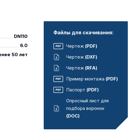
Файлы для скачивания:
DN110
6.0
Чертеж
(PDF)
енее 50 лет
Чертеж
(DXF)
Чертеж
(RFA)
Пример монтажа
(PDF)
Паспорт
(PDF)
Опросный лист для
подбора воронок
(DOC)