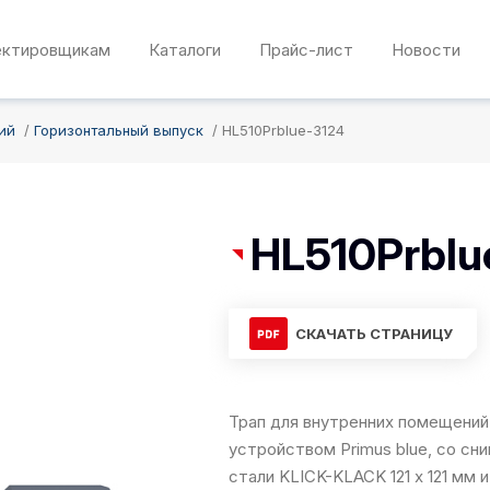
ектировщикам
Каталоги
Прайс-лист
Новости
ий
Горизонтальный выпуск
HL510Prblue-3124
HL510Prblu
СКАЧАТЬ СТРАНИЦУ
Трап для внутренних помещений
устройством Primus blue, со сн
стали KLICK-KLACK 121 х 121 мм и