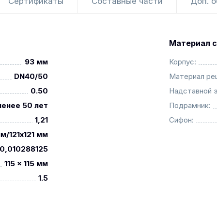
Сертификаты
Составные части
Доп. 
Материал с
93 мм
Корпус:
DN40/50
Материал ре
0.50
Надставной 
менее 50 лет
Подрамник:
1,21
Сифон:
м/121x121 мм
0,010288125
115 x 115 мм
1.5