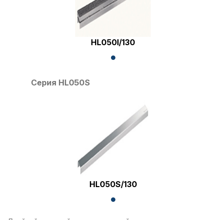
HL050I/130
Серия HL050S
HL050S/130