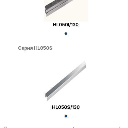
HL050I/130
Серия HL050S
HL050S/130