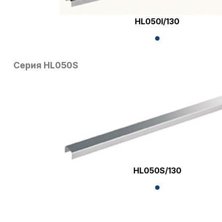
HL050I/130
Серия HL050S
HL050S/130