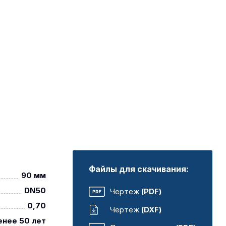
Файлы для скачивания:
90 мм
DN50
Чертеж
(PDF)
0,70
Чертеж
(DXF)
енее 50 лет