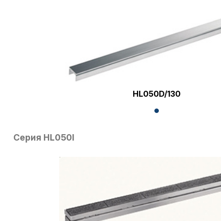
HL050D/130
Серия HL050I