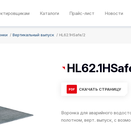
ектировщикам
Каталоги
Прайс-лист
Новости
онки
Вертикальный выпуск
HL62.1HSafe/2
HL62.1HSaf
СКАЧАТЬ СТРАНИЦУ
Воронка для аварийного водост
полотном, верт. выпуск, с возм