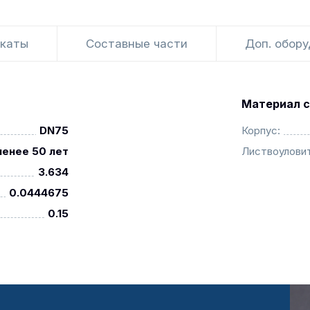
каты
Составные части
Доп. обор
Материал с
DN75
Корпус:
менее 50 лет
Листвоуловит
3.634
0.0444675
0.15