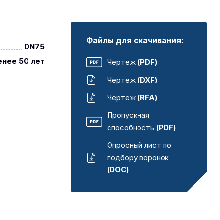
Файлы для скачивания:
DN75
енее 50 лет
Чертеж
(PDF)
Чертеж
(DXF)
Чертеж
(RFA)
Пропускная
способность
(PDF)
Опросный лист по
подбору воронок
(DOC)