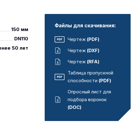
Файлы для скачивания:
150 мм
DN110
Чертеж
(PDF)
енее 50 лет
Чертеж
(DXF)
Чертеж
(RFA)
Таблица пропускной
способности
(PDF)
Опросный лист для
подбора воронок
(DOC)