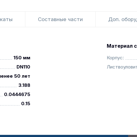
каты
Составные части
Доп. обор
Материал с
150 мм
Корпус:
DN110
Листвоуловит
менее 50 лет
3.188
0.0444675
0.15