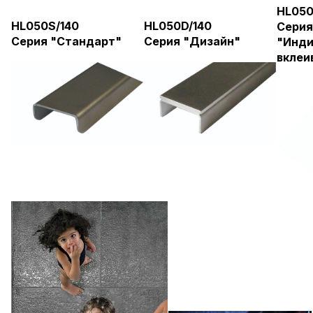
HL050
HL050S/140
HL050D/140
Серия
Серия "Стандарт"
Серия "Дизайн"
"Инди
вклеи