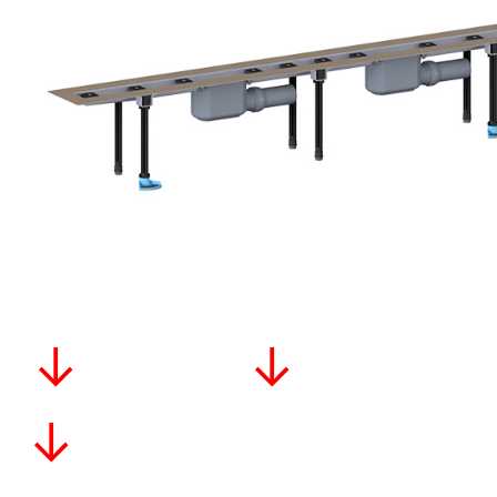
↓ ↓
↓