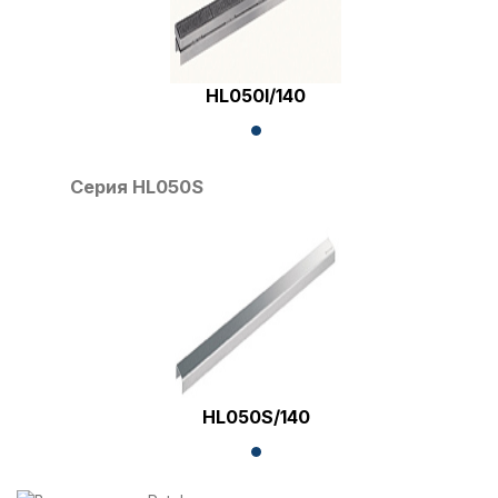
HL050I/140
Серия HL050S
HL050S/140