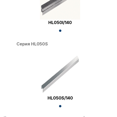
HL050I/140
Серия HL050S
HL050S/140