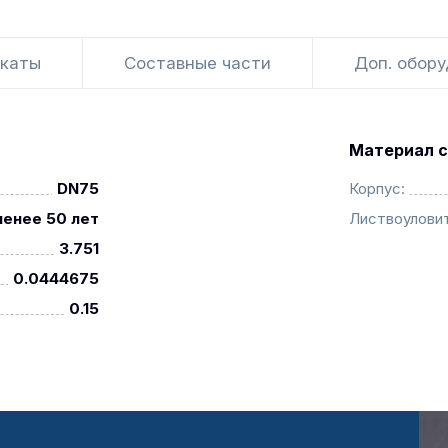
каты
Составные части
Доп. обор
Материал с
DN75
Корпус:
менее 50 лет
Листвоуловит
3.751
0.0444675
0.15