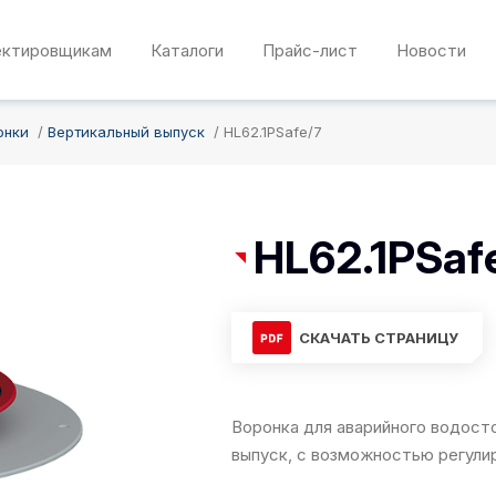
ектировщикам
Каталоги
Прайс-лист
Новости
онки
Вертикальный выпуск
HL62.1PSafe/7
HL62.1PSaf
СКАЧАТЬ СТРАНИЦУ
Воронка для аварийного водосто
выпуск, с возможностью регули