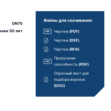
Файлы для скачивания:
DN75
енее 50 лет
Чертеж
(PDF)
Чертеж
(DXF)
Чертеж
(RFA)
Пропускная
способность
(PDF)
Опросный лист для
подбора воронок
(DOC)