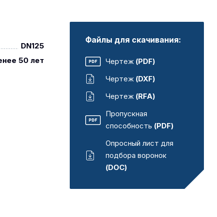
Файлы для скачивания:
DN125
енее 50 лет
Чертеж
(PDF)
Чертеж
(DXF)
Чертеж
(RFA)
Пропускная
способность
(PDF)
Опросный лист для
подбора воронок
(DOC)