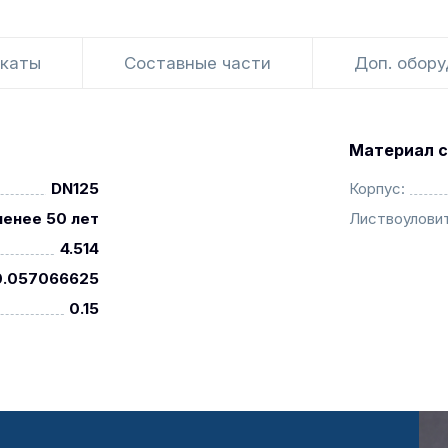
каты
Составные части
Доп. обор
Материал с
DN125
Корпус:
менее 50 лет
Листвоуловит
4.514
0.057066625
0.15