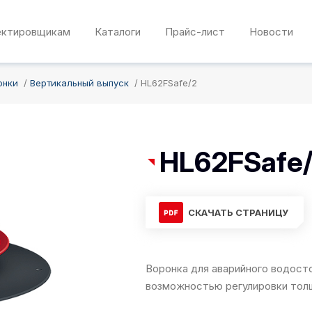
ектировщикам
Каталоги
Прайс-лист
Новости
онки
Вертикальный выпуск
HL62FSafe/2
HL62FSafe
СКАЧАТЬ СТРАНИЦУ
Воронка для аварийного водосто
возможностью регулировки толщ