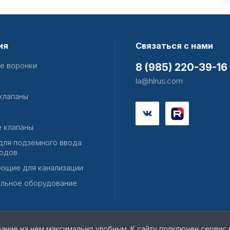
ия
Связаться с нами
е воронки
8 (985) 220-39-16
la@hlrus.com
клапаны
 клапаны
для подземного ввода
одов
ющие для канализации
льное оборудование
вание на нем максимально удобным. К cайту подключен сервис 