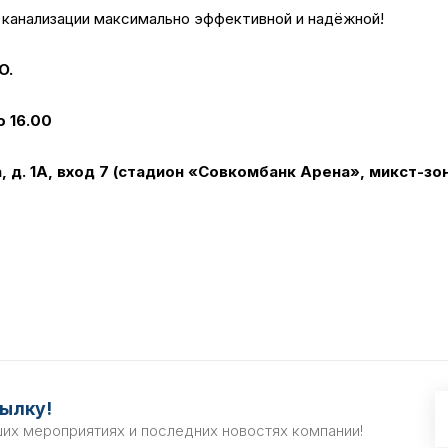
у канализации максимально эффективной и надёжной!
O.
о 16.00
, д. 1А, вход 7 (стадион «Совкомбанк Арена», микст-зон
ылку!
ших мероприятиях и последних новостях компании!