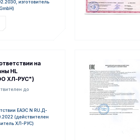
02.2030, изготовитель
 GmbH)
ответствии на
аны HL
ОО ХЛ-РУС")
твителен до
тствии ЕАЭС N RU.Д-
09.2022 (действителен
овитель ХЛ-РУС)