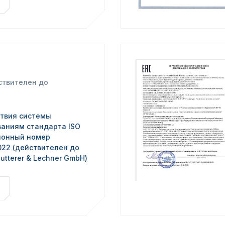
ствителен до
ствия системы
аниям стандарта ISO
ционный номер
022 (действителен до
Hutterer & Lechner GmbH)