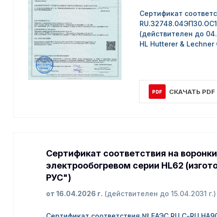
Сертификат соответ
RU.32748.04ЭП30.ОС1
(действителен до 04.
HL Hutterer & Lechner
СКАЧАТЬ PDF
Сертификат соответствия на воронки
электрообогревом серии HL62 (изгот
РУС")
от 16.04.2026 г.
(действителен до 15.04.2031 г.)
Сертификат соответствия № ЕАЭС RU С-RU.НА90