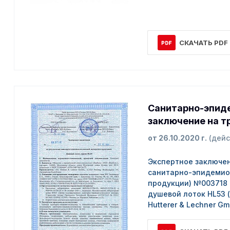
СКАЧАТЬ PDF
Санитарно-эпид
заключение на т
от 26.10.2020 г.
(дейс
Экспертное заключен
санитарно-эпидемио
продукции) №003718 о
душевой лоток HL53 
Hutterer & Lechner G