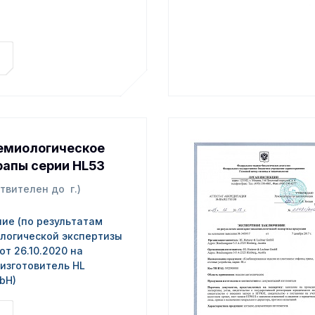
емиологическое
рапы серии HL53
твителен до г.)
ие (по результатам
логической экспертизы
т 26.10.2020 на
(изготовитель HL
mbH)