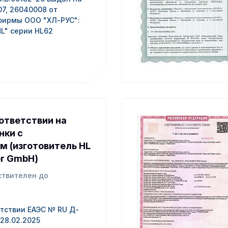
7, 26040008 от
 фирмы ООО "ХЛ-РУС":
L" серии HL62
ответствии на
нки с
м (изготовитель HL
er GmbH)
ствителен до
тствии ЕАЭС № RU Д-
 28.02.2025