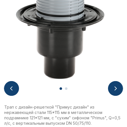
Трап с дизайн-решеткой "Примус дизайн" из
нержавеющей стали 115*115 мм в металлическом
подрамнике 121*121 мм, с "сухим" сифоном "Primus", Q=0,5
л/с, с вертикальным выпуском DN 50/75/110.