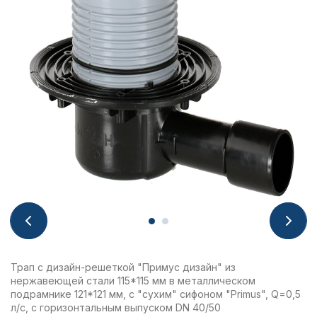
Трап с дизайн-решеткой "Примус дизайн" из
нержавеющей стали 115*115 мм в металлическом
подрамнике 121*121 мм, с "сухим" сифоном "Primus", Q=0,5
л/с, с горизонтальным выпуском DN 40/50