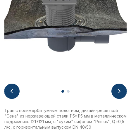
Трап с полимербитумным полотном, дизайн-решеткой
"Сена" из нержавеющей стали 115*115 мм в металлическом
подрамнике 121*121 мм, с "сухим" сифоном "Primus", Q=0,5
л/с, с горизонтальным выпуском DN 40/50