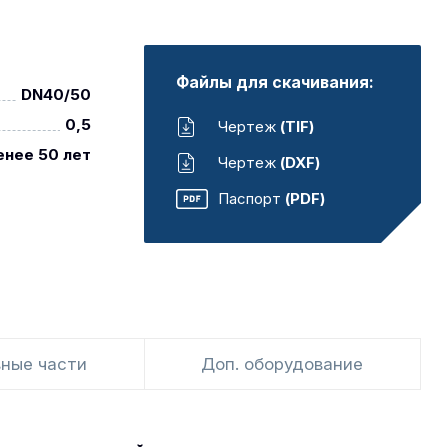
Файлы для скачивания:
DN40/50
0,5
Чертеж
(TIF)
енее 50 лет
Чертеж
(DXF)
Паспорт
(PDF)
ные части
Доп. оборудование