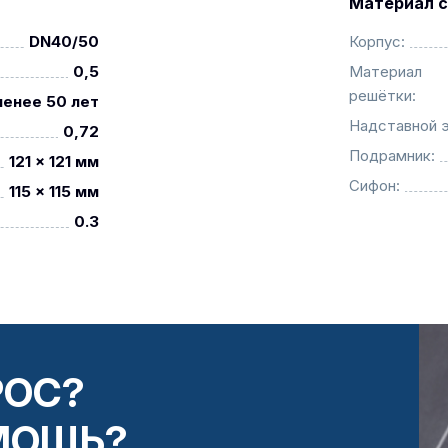
Материал с
DN40/50
Корпус:
0,5
Материал
решётки:
менее 50 лет
Надставной 
0,72
Подрамник:
121 x 121 мм
Сифон:
115 x 115 мм
0.3
РОС?
МОЩЬ?