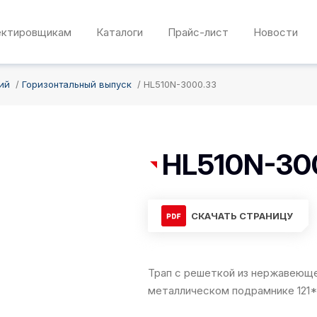
ектировщикам
Каталоги
Прайс-лист
Новости
ий
Горизонтальный выпуск
HL510N-3000.33
HL510N-30
СКАЧАТЬ СТРАНИЦУ
Трап с решеткой из нержавеющей
металлическом подрамнике 121*1