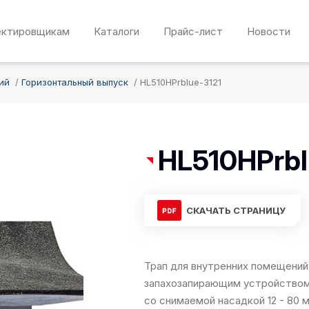
ектировщикам
Каталоги
Прайс-лист
Новости
ий
Горизонтальный выпуск
HL510HPrblue-3121
HL510HPrbl
СКАЧАТЬ СТРАНИЦУ
Трап для внутренних помещений
запахозапирающим устройством 
со снимаемой насадкой 12 - 80 