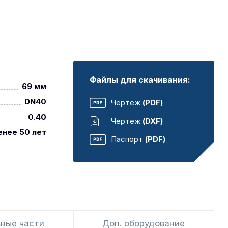
Файлы для скачивания:
69 мм
DN40
Чертеж
(PDF)
0.40
Чертеж
(DXF)
енее 50 лет
Паспорт
(PDF)
ные части
Доп. оборудование