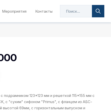
Мероприятия
Контакты
000
с подрамником 123*123 мм и решеткой 115*155 мм с
, с "сухим" сифоном "Primus", с фланцем из АБС-
й высотой 69мм, с горизонтальным выпуском и