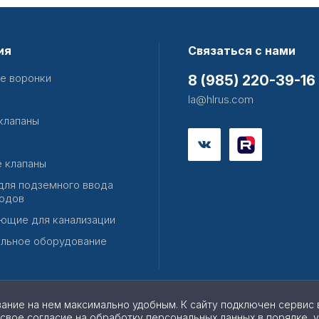
ия
Связаться с нами
е воронки
8 (985) 220-39-16
la@hlrus.com
клапаны
 клапаны
для подземного ввода
одов
ющие для канализации
льное оборудование
вание на нем максимально удобным. К cайту подключен сервис 
 свое согласие на обработку персональных данных в порядке, 