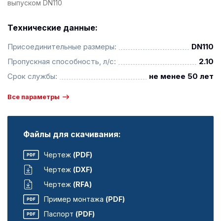
выпуском DN110
Технические данные:
Присоединительные размеры:
DN110
Пропускная способность, л/с:
2.10
Срок службы:
не менее 50 лет
Все параметры
Файлы для скачивания:
Чертеж
(PDF)
Чертеж
(DXF)
Чертеж
(RFA)
Пример монтажа
(PDF)
Паспорт
(PDF)