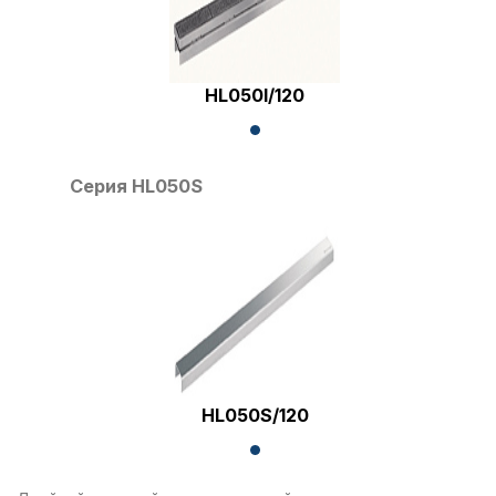
HL050I/120
Серия HL050S
HL050S/120