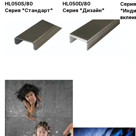
HL050S/80
HL050D/80
Серия
Серия "Стандарт"
Серия "Дизайн"
"Инди
вклеи