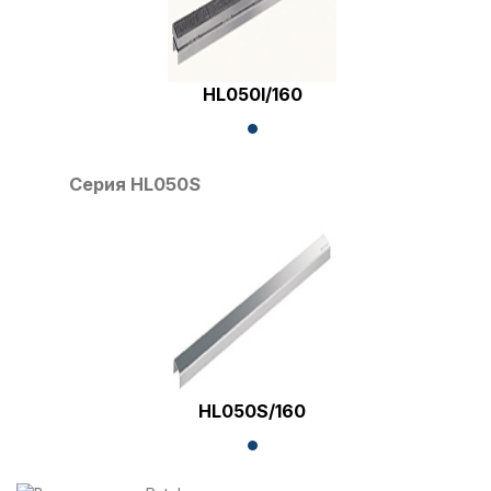
HL050I/160
Серия HL050S
HL050S/160