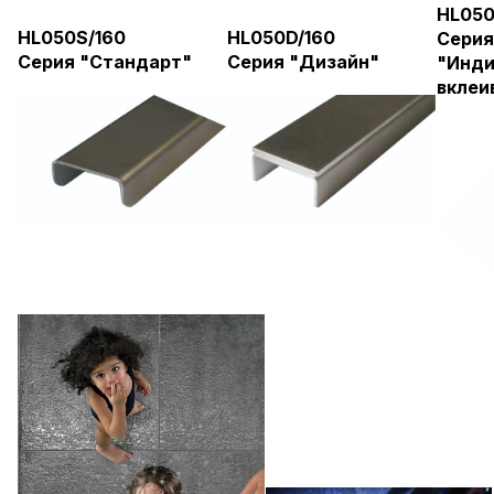
HL050
HL050S/16
0
HL050D/160
Серия
Серия "Стандарт"
Серия "Дизайн"
"Инди
вклеи