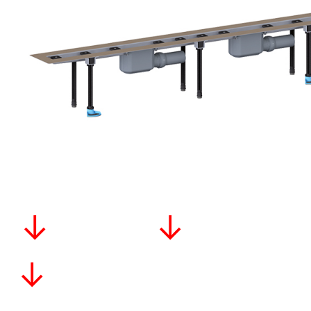
↓ ↓
↓