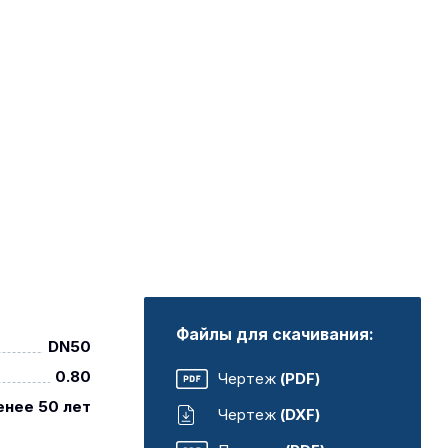
Файлы для скачивания:
DN50
0.80
Чертеж
(PDF)
енее 50 лет
Чертеж
(DXF)