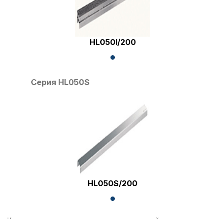
HL050I/200
Серия HL050S
HL050S/200