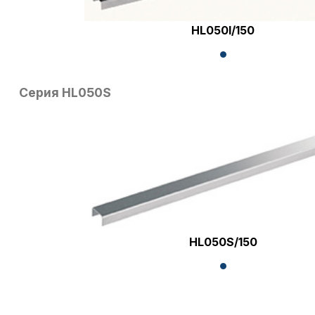
HL050I/150
Серия HL050S
HL050S/150