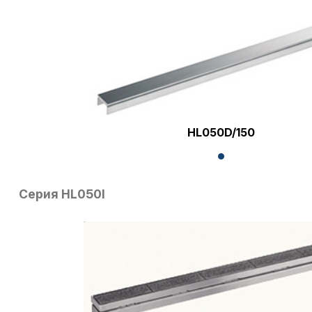
HL050D/150
Серия HL050I