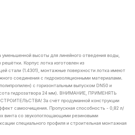
а уменьшенной высоты для линейного отведения воды,
з решётки. Корпус лотка изготовлен из
й стали (1.4301), монтажные поверхности лотка имеют
жного соединения с гидроизоляционными материалами.
(полипропилен) с горизонтальным выпуском DN50 и
ысота гидрозатвора 24 мм). ВНИМАНИЕ, ПРИМЕНЯТЬ
РОИТЕЛЬСТВА! За счёт продуманной конструкции
ффект самоочищения. Пропускная способность - 0,82 л/
ых винта со звукопоглощающими резиновыми
иксации специального профиля и строительная монтажная