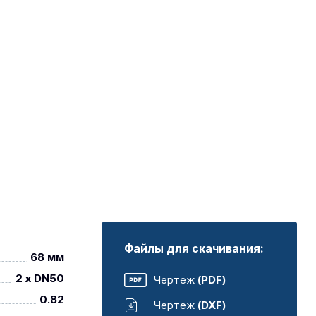
Файлы для скачивания:
68 мм
2 x DN50
Чертеж
(PDF)
0.82
Чертеж
(DXF)