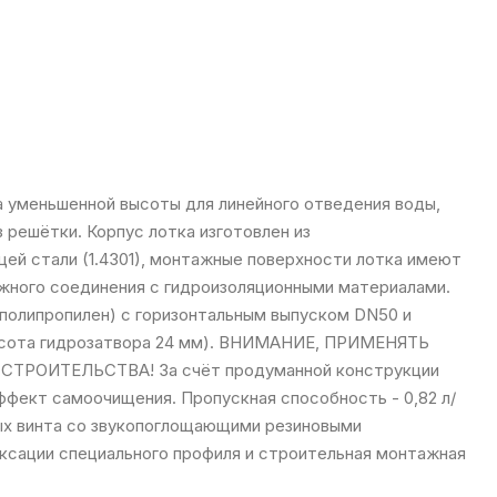
а уменьшенной высоты для линейного отведения воды,
з решётки. Корпус лотка изготовлен из
й стали (1.4301), монтажные поверхности лотка имеют
жного соединения с гидроизоляционными материалами.
(полипропилен) с горизонтальным выпуском DN50 и
ысота гидрозатвора 24 мм). ВНИМАНИЕ, ПРИМЕНЯТЬ
РОИТЕЛЬСТВА! За счёт продуманной конструкции
ффект самоочищения. Пропускная способность - 0,82 л/
ых винта со звукопоглощающими резиновыми
иксации специального профиля и строительная монтажная