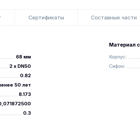
т
Сертификаты
Составные части
Материал с
68 мм
Корпус:
2 x DN50
Сифон:
0.82
менее 50 лет
8.173
0,071872500
0.3