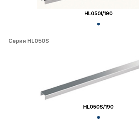
HL050I/190
Серия HL050S
HL050S/190