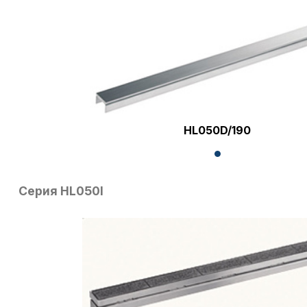
HL050D/190
Серия HL050I