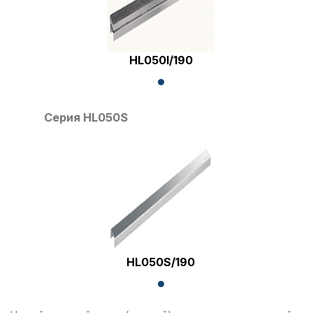
HL050I/190
Серия HL050S
HL050S/190