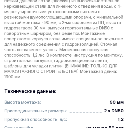
Низкий душевой лоток (плоский) из высококачественной
нержавеющей стали для линейного отведения воды, с 4-
мя регулировочными установочными винтами с
резиновыми шумопоглощающими опорами, с минимальной
высотой монтажа - 90 мм, с 2-мя сифонами из ПП, высота
гидрозатвора 30 мм, выпуски горизонтальные DN50 с
поворотным шарниром, без решётки. Монтажные
поверхности корпуса лотка имеют специальное покрытие
для надёжного соединения с гидроизоляцией. Сточная
часть лотка имеет уклоны. Минимальная пропуская
способность: 1,2 л/с. В комплекте: инструкция по монтажу,
строительная заглушка, гидроизоляционная лента,
шаблоны для укладки плитки. (ВНИМАНИЕ: ТОЛЬКО ДЛЯ
МАЛОЭТАЖНОГО СТРОИТЕЛЬСТВА!) Монтажная длина:
1900 мм.
Технические данные:
Высота монтажа:
90 мм
Присоединительные размеры:
2 x DN50
Пропускная способность, л/с:
1,2
Срок службы:
не менее 50 лет