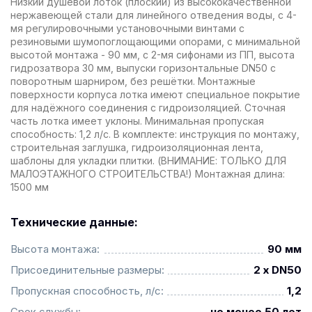
Низкий душевой лоток (плоский) из высококачественной
нержавеющей стали для линейного отведения воды, с 4-
мя регулировочными установочными винтами с
резиновыми шумопоглощающими опорами, с минимальной
высотой монтажа - 90 мм, с 2-мя сифонами из ПП, высота
гидрозатвора 30 мм, выпуски горизонтальные DN50 с
поворотным шарниром, без решётки. Монтажные
поверхности корпуса лотка имеют специальное покрытие
для надёжного соединения с гидроизоляцией. Сточная
часть лотка имеет уклоны. Минимальная пропуская
способность: 1,2 л/с. В комплекте: инструкция по монтажу,
строительная заглушка, гидроизоляционная лента,
шаблоны для укладки плитки. (ВНИМАНИЕ: ТОЛЬКО ДЛЯ
МАЛОЭТАЖНОГО СТРОИТЕЛЬСТВА!) Монтажная длина:
1500 мм
Технические данные:
Высота монтажа:
90 мм
Присоединительные размеры:
2 x DN50
Пропускная способность, л/с:
1,2
Срок службы:
не менее 50 лет