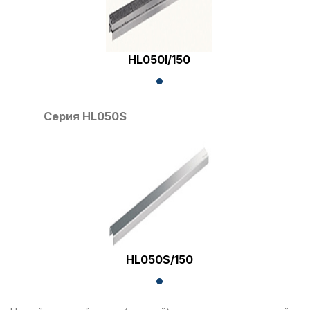
HL050I/150
Серия HL050S
HL050S/150