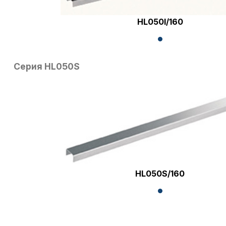
HL050I/160
Серия HL050S
HL050S/160