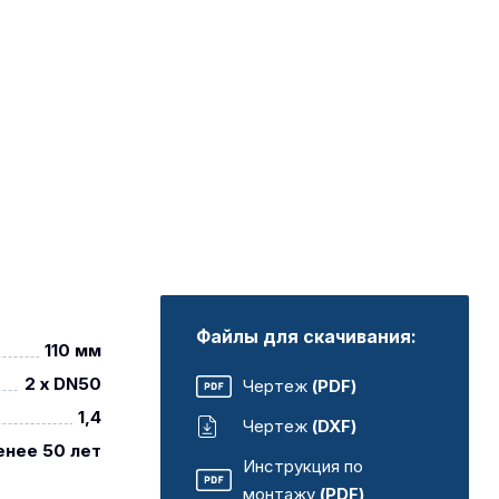
Файлы для скачивания:
110 мм
2 х DN50
Чертеж
(PDF)
1,4
Чертеж
(DXF)
енее 50 лет
Инструкция по
монтажу
(PDF)