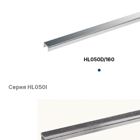
HL050D/160
Серия HL050I