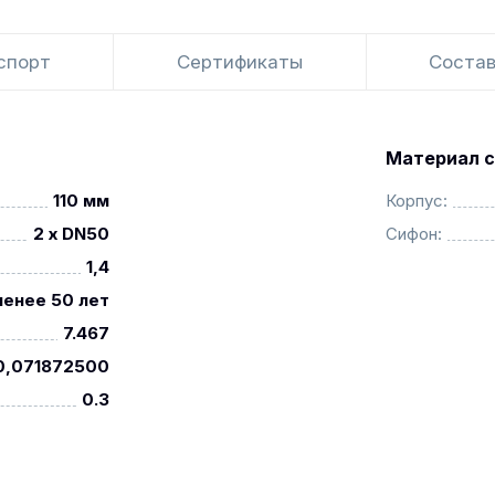
спорт
Сертификаты
Состав
Материал с
110 мм
Корпус:
2 х DN50
Сифон:
1,4
менее 50 лет
7.467
0,071872500
0.3